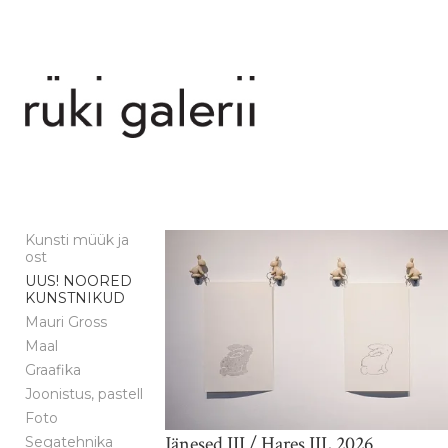
Kunsti müük ja
ost
UUS! NOORED
KUNSTNIKUD
Mauri Gross
Maal
Graafika
Joonistus, pastell
Foto
Jänesed III / Hares III, 2026
Segatehnika