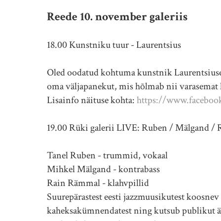
Reede 10. november galeriis
18.00 Kunstniku tuur - Laurentsius
Oled oodatud kohtuma kunstnik Laurentsius
oma väljapanekut, mis hõlmab nii varasemat
Lisainfo näituse kohta:
https://www.faceboo
19.00 Rüki galerii LIVE: Ruben / Mälgand /
Tanel Ruben - trummid, vokaal
Mihkel Mälgand - kontrabass
Rain Rämmal - klahvpillid
Suurepärastest eesti jazzmuusikutest koosnev 
kaheksakümnendatest ning kutsub publikut är