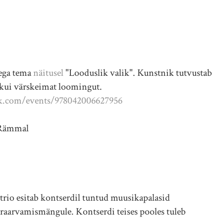
ega tema
näitusel
"Looduslik valik". Kunstnik tutvustab
 kui värskeimat loomingut.
k.com/events/978042006627956
 Rämmal
trio esitab kontserdil tuntud muusikapalasid
aarvamismängule. Kontserdi teises pooles tuleb